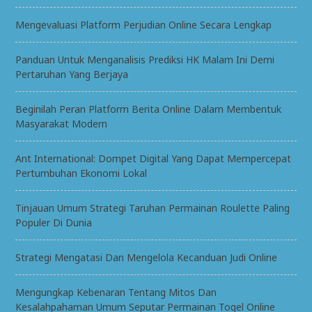
Mengevaluasi Platform Perjudian Online Secara Lengkap
Panduan Untuk Menganalisis Prediksi HK Malam Ini Demi
Pertaruhan Yang Berjaya
Beginilah Peran Platform Berita Online Dalam Membentuk
Masyarakat Modern
Ant International: Dompet Digital Yang Dapat Mempercepat
Pertumbuhan Ekonomi Lokal
Tinjauan Umum Strategi Taruhan Permainan Roulette Paling
Populer Di Dunia
Strategi Mengatasi Dan Mengelola Kecanduan Judi Online
Mengungkap Kebenaran Tentang Mitos Dan
Kesalahpahaman Umum Seputar Permainan Togel Online