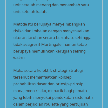
unit setelah menang dan menambah satu
unit setelah kalah.
Metode itu berupaya menyeimbangkan
risiko dan imbalan dengan menyesuaikan
ukuran taruhan secara bertahap, sehingga
tidak seagresif Martingale, namun tetap
berupaya memulihkan kerugian seiring
waktu.
Maka secara kolektif, strategi-strategi
tersebut memanfaatkan konsep
probabilitas dasar dan prinsip-prinsip
manajemen risiko, menarik bagi pemain
yang lebih menyukai pendekatan sistematis
dalam perjudian roulette yang bertujuan