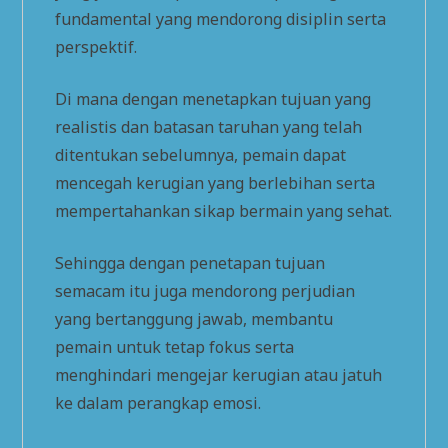
fundamental yang mendorong disiplin serta
perspektif.
Di mana dengan menetapkan tujuan yang
realistis dan batasan taruhan yang telah
ditentukan sebelumnya, pemain dapat
mencegah kerugian yang berlebihan serta
mempertahankan sikap bermain yang sehat.
Sehingga dengan penetapan tujuan
semacam itu juga mendorong perjudian
yang bertanggung jawab, membantu
pemain untuk tetap fokus serta
menghindari mengejar kerugian atau jatuh
ke dalam perangkap emosi.