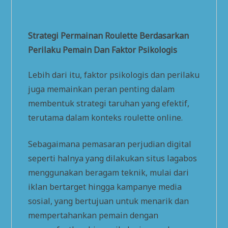
Strategi Permainan Roulette Berdasarkan
Perilaku Pemain Dan Faktor Psikologis
Lebih dari itu, faktor psikologis dan perilaku
juga memainkan peran penting dalam
membentuk strategi taruhan yang efektif,
terutama dalam konteks roulette online.
Sebagaimana pemasaran perjudian digital
seperti halnya yang dilakukan situs lagabos
menggunakan beragam teknik, mulai dari
iklan bertarget hingga kampanye media
sosial, yang bertujuan untuk menarik dan
mempertahankan pemain dengan