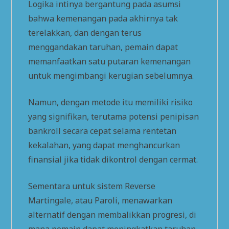
Logika intinya bergantung pada asumsi
bahwa kemenangan pada akhirnya tak
terelakkan, dan dengan terus
menggandakan taruhan, pemain dapat
memanfaatkan satu putaran kemenangan
untuk mengimbangi kerugian sebelumnya.
Namun, dengan metode itu memiliki risiko
yang signifikan, terutama potensi penipisan
bankroll secara cepat selama rentetan
kekalahan, yang dapat menghancurkan
finansial jika tidak dikontrol dengan cermat.
Sementara untuk sistem Reverse
Martingale, atau Paroli, menawarkan
alternatif dengan membalikkan progresi, di