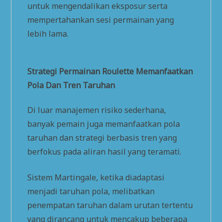
untuk mengendalikan eksposur serta
mempertahankan sesi permainan yang
lebih lama.
Strategi Permainan Roulette Memanfaatkan
Pola Dan Tren Taruhan
Di luar manajemen risiko sederhana,
banyak pemain juga memanfaatkan pola
taruhan dan strategi berbasis tren yang
berfokus pada aliran hasil yang teramati.
Sistem Martingale, ketika diadaptasi
menjadi taruhan pola, melibatkan
penempatan taruhan dalam urutan tertentu
yang dirancang untuk mencakup beberapa