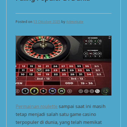
Posted on
13 Oktober 2025
by
Adminkate
Permainan roulette
sampai saat ini masih
tetap menjadi salah satu game casino
terpopuler di dunia, yang telah memikat