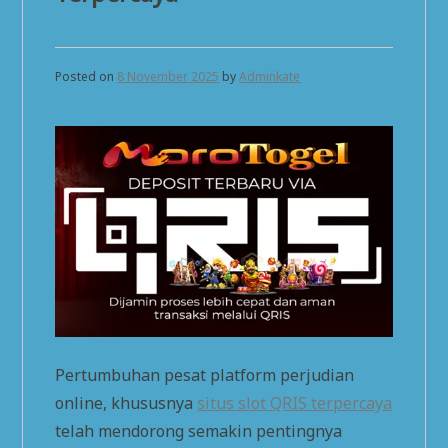
Posted on
8 November 2025
by
Adminkate
Pertumbuhan pesat platform perjudian
online, khususnya
situs slot QRIS terpercaya
telah mendorong semakin pentingnya