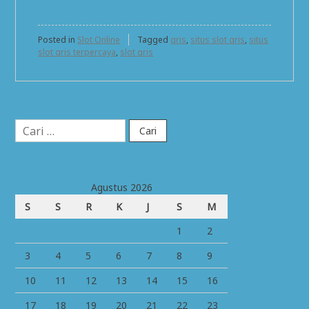
Posted in
Slot Online
Tagged
qris
,
situs slot qris
,
situs
slot qris terpercaya
,
slot qris
Cari
untuk:
Agustus 2026
S
S
R
K
J
S
M
1
2
3
4
5
6
7
8
9
10
11
12
13
14
15
16
17
18
19
20
21
22
23