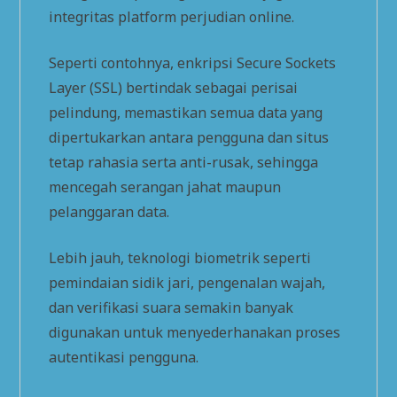
integritas platform perjudian online.
Seperti contohnya, enkripsi Secure Sockets
Layer (SSL) bertindak sebagai perisai
pelindung, memastikan semua data yang
dipertukarkan antara pengguna dan situs
tetap rahasia serta anti-rusak, sehingga
mencegah serangan jahat maupun
pelanggaran data.
Lebih jauh, teknologi biometrik seperti
pemindaian sidik jari, pengenalan wajah,
dan verifikasi suara semakin banyak
digunakan untuk menyederhanakan proses
autentikasi pengguna.