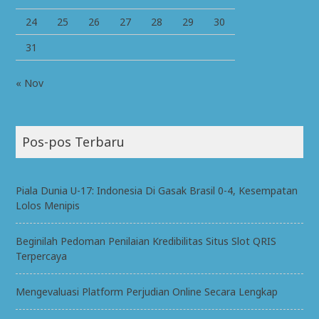
24
25
26
27
28
29
30
31
« Nov
Pos-pos Terbaru
Piala Dunia U-17: Indonesia Di Gasak Brasil 0-4, Kesempatan
Lolos Menipis
Beginilah Pedoman Penilaian Kredibilitas Situs Slot QRIS
Terpercaya
Mengevaluasi Platform Perjudian Online Secara Lengkap