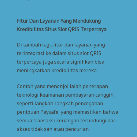
Fitur Dan Layanan Yang Mendukung
Kredibilitas Situs Slot QRIS Terpercaya
Di tambah lagi, fitur dan layanan yang
terintegrasi ke dalam situs slot QRIS
terpercaya juga secara signifikan bisa
meningkatkan kredibilitas mereka.
Contoh yang menonjol ialah penerapan
teknologi keamanan pembayaran canggih,
seperti langkah-langkah pencegahan
penipuan Paysafe, yang memastikan bahwa
semua transaksi keuangan terlindungi dari
akses tidak sah atau pencurian.