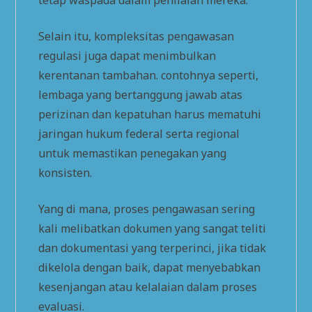
tetap waspada dalam penilaian mereka.
Selain itu, kompleksitas pengawasan
regulasi juga dapat menimbulkan
kerentanan tambahan. contohnya seperti,
lembaga yang bertanggung jawab atas
perizinan dan kepatuhan harus mematuhi
jaringan hukum federal serta regional
untuk memastikan penegakan yang
konsisten.
Yang di mana, proses pengawasan sering
kali melibatkan dokumen yang sangat teliti
dan dokumentasi yang terperinci, jika tidak
dikelola dengan baik, dapat menyebabkan
kesenjangan atau kelalaian dalam proses
evaluasi.