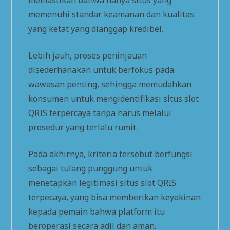
memastikan bahwa hanya situs yang
memenuhi standar keamanan dan kualitas
yang ketat yang dianggap kredibel.
Lebih jauh, proses peninjauan
disederhanakan untuk berfokus pada
wawasan penting, sehingga memudahkan
konsumen untuk mengidentifikasi situs slot
QRIS terpercaya tanpa harus melalui
prosedur yang terlalu rumit.
Pada akhirnya, kriteria tersebut berfungsi
sebagai tulang punggung untuk
menetapkan legitimasi situs slot QRIS
terpecaya, yang bisa memberikan keyakinan
kepada pemain bahwa platform itu
beroperasi secara adil dan aman.