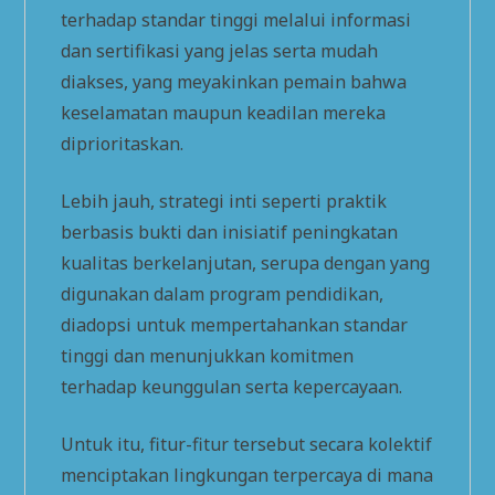
terhadap standar tinggi melalui informasi
dan sertifikasi yang jelas serta mudah
diakses, yang meyakinkan pemain bahwa
keselamatan maupun keadilan mereka
diprioritaskan.
Lebih jauh, strategi inti seperti praktik
berbasis bukti dan inisiatif peningkatan
kualitas berkelanjutan, serupa dengan yang
digunakan dalam program pendidikan,
diadopsi untuk mempertahankan standar
tinggi dan menunjukkan komitmen
terhadap keunggulan serta kepercayaan.
Untuk itu, fitur-fitur tersebut secara kolektif
menciptakan lingkungan terpercaya di mana