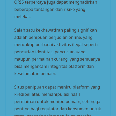
QRIS terpercaya juga dapat menghadirkan
beberapa tantangan dan risiko yang
melekat.
Salah satu kekhawatiran paling signifikan
adalah penipuan perjudian online, yang
mencakup berbagai aktivitas ilegal seperti
pencurian identitas, pencucian uang,
maupun permainan curang, yang semuanya
bisa mengancam integritas platform dan
keselamatan pemain.
Situs penipuan dapat meniru platform yang
kredibel atau memanipulasi hasil
permainan untuk menipu pemain, sehingga
penting bagi regulator dan konsumen untuk