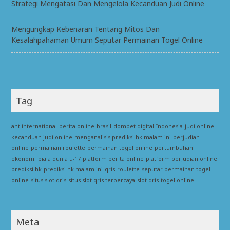
Strategi Mengatasi Dan Mengelola Kecanduan Judi Online
Mengungkap Kebenaran Tentang Mitos Dan
Kesalahpahaman Umum Seputar Permainan Togel Online
Tag
ant international
berita online
brasil
dompet digital
Indonesia
judi online
kecanduan judi online
menganalisis prediksi hk malam ini
perjudian
online
permainan roulette
permainan togel online
pertumbuhan
ekonomi
piala dunia u-17
platform berita online
platform perjudian online
prediksi hk
prediksi hk malam ini
qris
roulette
seputar permainan togel
online
situs slot qris
situs slot qris terpercaya
slot qris
togel online
Meta