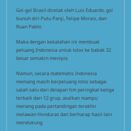
Gol-gol Brasil dicetak oleh Luis Eduardo, gol
bunuh diri Putu Panji, Felipe Morais, dan
Ruan Pablo.
Maka dengan kekalahan ini membuat
peluang Indonesia untuk lolos ke babak 32
besar semakin menipis.
Namun, secara matematis Indonesia
memang masih berpeluang lolos sebagai
salah satu dari delapan tim peringkat ketiga
terbaik dari 12 grup, asalkan mampu
menang pada pertandingan terakhir
melawan Honduras dan berharap hasil lain
mendukung.