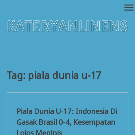
Skip
menu
to
content
Kateryanlinens
Platform Berita Dengan Bermacam Kategori
Tag:
piala dunia u-17
Piala Dunia U-17: Indonesia Di
Gasak Brasil 0-4, Kesempatan
Lolos Menipis