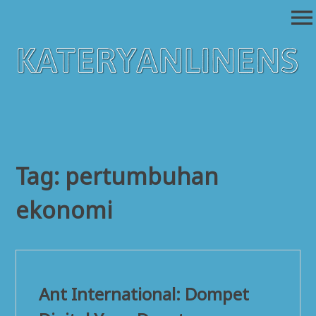
Skip
menu
to
content
Kateryanlinens
Platform Berita Dengan Bermacam Kategori
Tag:
pertumbuhan
ekonomi
Ant International: Dompet