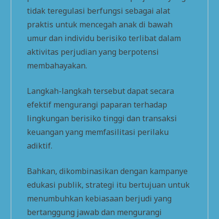
tidak teregulasi berfungsi sebagai alat
praktis untuk mencegah anak di bawah
umur dan individu berisiko terlibat dalam
aktivitas perjudian yang berpotensi
membahayakan.
Langkah-langkah tersebut dapat secara
efektif mengurangi paparan terhadap
lingkungan berisiko tinggi dan transaksi
keuangan yang memfasilitasi perilaku
adiktif.
Bahkan, dikombinasikan dengan kampanye
edukasi publik, strategi itu bertujuan untuk
menumbuhkan kebiasaan berjudi yang
bertanggung jawab dan mengurangi