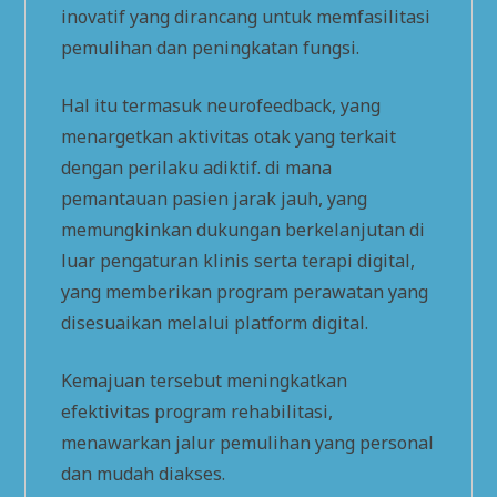
inovatif yang dirancang untuk memfasilitasi
pemulihan dan peningkatan fungsi.
Hal itu termasuk neurofeedback, yang
menargetkan aktivitas otak yang terkait
dengan perilaku adiktif. di mana
pemantauan pasien jarak jauh, yang
memungkinkan dukungan berkelanjutan di
luar pengaturan klinis serta terapi digital,
yang memberikan program perawatan yang
disesuaikan melalui platform digital.
Kemajuan tersebut meningkatkan
efektivitas program rehabilitasi,
menawarkan jalur pemulihan yang personal
dan mudah diakses.