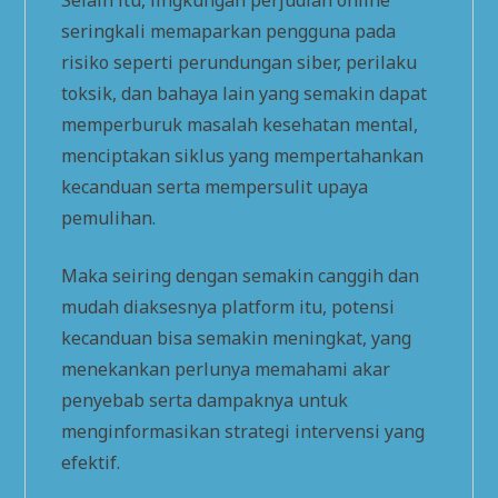
Selain itu, lingkungan perjudian online
seringkali memaparkan pengguna pada
risiko seperti perundungan siber, perilaku
toksik, dan bahaya lain yang semakin dapat
memperburuk masalah kesehatan mental,
menciptakan siklus yang mempertahankan
kecanduan serta mempersulit upaya
pemulihan.
Maka seiring dengan semakin canggih dan
mudah diaksesnya platform itu, potensi
kecanduan bisa semakin meningkat, yang
menekankan perlunya memahami akar
penyebab serta dampaknya untuk
menginformasikan strategi intervensi yang
efektif.