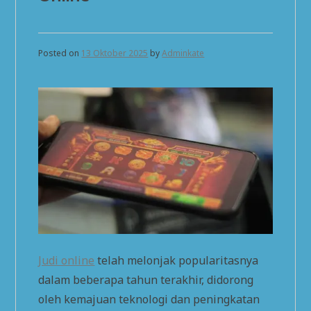
Posted on
13 Oktober 2025
by
Adminkate
Judi online
telah melonjak popularitasnya
dalam beberapa tahun terakhir, didorong
oleh kemajuan teknologi dan peningkatan