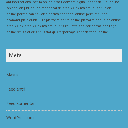
ant international
berita online
brasil
dompet digital
Indonesia
judi online
kecanduan judi online
menganalisis prediksi hk malam ini
perjudian
online
permainan roulette
permainan togel online
pertumbuhan
ekonomi
piala dunia u-17
platform berita online
platform perjudian online
prediksi hk
prediksi hk malam ini
qris
roulette
seputar permainan togel
online
situs slot qris
situs slot qris terpercaya
slot qris
togel online
Meta
Masuk
Feed entri
Feed komentar
WordPress.org