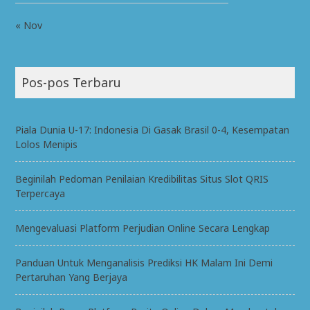
« Nov
Pos-pos Terbaru
Piala Dunia U-17: Indonesia Di Gasak Brasil 0-4, Kesempatan
Lolos Menipis
Beginilah Pedoman Penilaian Kredibilitas Situs Slot QRIS
Terpercaya
Mengevaluasi Platform Perjudian Online Secara Lengkap
Panduan Untuk Menganalisis Prediksi HK Malam Ini Demi
Pertaruhan Yang Berjaya