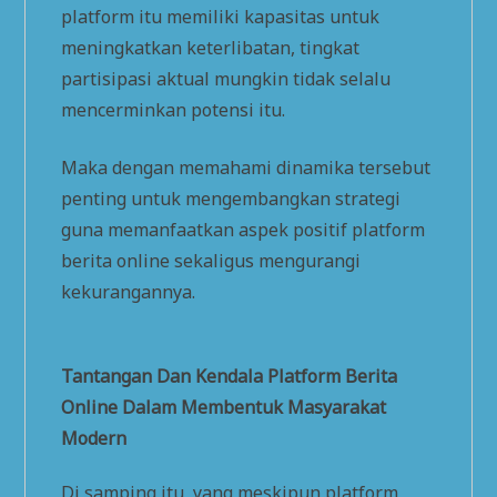
platform itu memiliki kapasitas untuk
meningkatkan keterlibatan, tingkat
partisipasi aktual mungkin tidak selalu
mencerminkan potensi itu.
Maka dengan memahami dinamika tersebut
penting untuk mengembangkan strategi
guna memanfaatkan aspek positif platform
berita online sekaligus mengurangi
kekurangannya.
Tantangan Dan Kendala Platform Berita
Online Dalam Membentuk Masyarakat
Modern
Di samping itu, yang meskipun platform