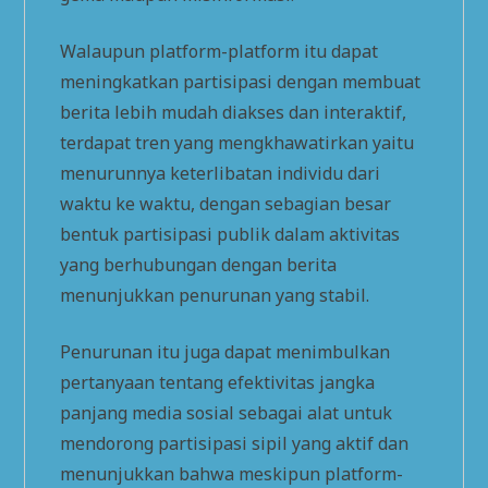
Walaupun platform-platform itu dapat
meningkatkan partisipasi dengan membuat
berita lebih mudah diakses dan interaktif,
terdapat tren yang mengkhawatirkan yaitu
menurunnya keterlibatan individu dari
waktu ke waktu, dengan sebagian besar
bentuk partisipasi publik dalam aktivitas
yang berhubungan dengan berita
menunjukkan penurunan yang stabil.
Penurunan itu juga dapat menimbulkan
pertanyaan tentang efektivitas jangka
panjang media sosial sebagai alat untuk
mendorong partisipasi sipil yang aktif dan
menunjukkan bahwa meskipun platform-