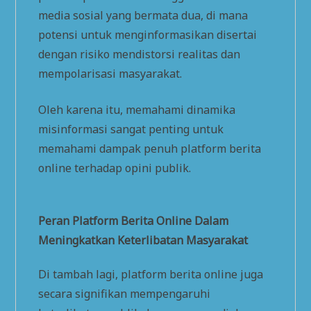
media sosial yang bermata dua, di mana
potensi untuk menginformasikan disertai
dengan risiko mendistorsi realitas dan
mempolarisasi masyarakat.
Oleh karena itu, memahami dinamika
misinformasi sangat penting untuk
memahami dampak penuh platform berita
online terhadap opini publik.
Peran Platform Berita Online Dalam
Meningkatkan Keterlibatan Masyarakat
Di tambah lagi, platform berita online juga
secara signifikan mempengaruhi