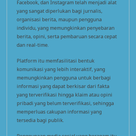
Facebook, dan Instagram telah menjadi alat
yang sangat diperlukan bagi jurnalis,
organisasi berita, maupun pengguna
individu, yang memungkinkan penyebaran
berita, opini, serta pembaruan secara cepat
dan real-time.
Platform itu memfasilitasi bentuk
komunikasi yang lebih interaktif, yang
memungkinkan pengguna untuk berbagi
informasi yang dapat berkisar dari fakta
yang terverifikasi hingga klaim atau opini
pribadi yang belum terverifikasi, sehingga
memperluas cakupan informasi yang
tersedia bagi publik.