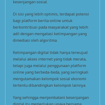
kesenjangan sosial.
Di sisi yang lebih optimis, terdapat potensi
bagi platform berita online untuk
berkontribusi pada masyarakat yang lebih
adil dengan mengatasi ketimpangan yang
dimediasi oleh algoritma.
Ketimpangan digital tidak hanya terwujud
melalui akses internet yang tidak merata,
tetapi juga melalui penggunaan platform
online yang berbeda-beda, yang seringkali
mengutamakan kelompok sosial ekonomi
tertentu dibandingkan kelompok lainnya.
Yang sehingga menjembatani kesenjangan
digital itu memerlukan upaya bersama