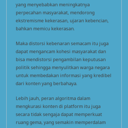
yang menyebabkan meningkatnya
perpecahan masyarakat, mendorong
ekstremisme kekerasan, ujaran kebencian,
bahkan memicu kekerasan.
Maka distorsi kebenaran semacam itu juga
dapat mengancam kohesi masyarakat dan
bisa mendistorsi pengambilan keputusan
politik sehingga menyulitkan warga negara
untuk membedakan informasi yang kredibel
dari konten yang berbahaya.
Lebih jauh, peran algoritma dalam
mengkurasi konten di platform itu juga
secara tidak sengaja dapat memperkuat
ruang gema, yang semakin memperdalam