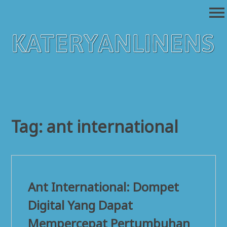
Skip
menu
to
content
Kateryanlinens
Platform Berita Dengan Bermacam Kategori
Tag:
ant international
Ant International: Dompet
Digital Yang Dapat
Mempercepat Pertumbuhan