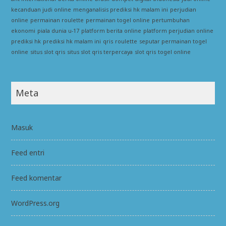
kecanduan judi online
menganalisis prediksi hk malam ini
perjudian
online
permainan roulette
permainan togel online
pertumbuhan
ekonomi
piala dunia u-17
platform berita online
platform perjudian online
prediksi hk
prediksi hk malam ini
qris
roulette
seputar permainan togel
online
situs slot qris
situs slot qris terpercaya
slot qris
togel online
Meta
Masuk
Feed entri
Feed komentar
WordPress.org